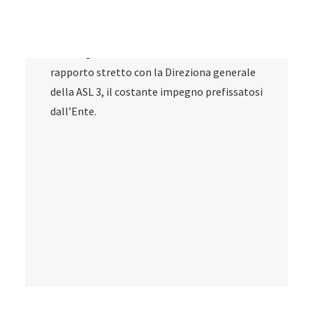
cercare di incrementare la qualità del
servizio sanitario regionale; questo, tramite
il sostegno alla ricerca scientifica e il
rapporto stretto con la Direziona generale
della ASL 3, il costante impegno prefissatosi
dall’Ente.