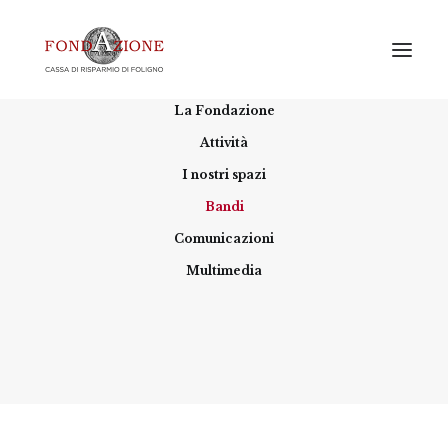
Home
La Fondazione
Attività
I nostri spazi
Bandi & sessioni
Bandi
erogative 2026
Comunicazioni
Multimedia
RICHIESTE DI CONTRIBUTO
ACCREDITAMENTO