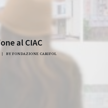
ione al CIAC
|
BY
FONDAZIONE CARIFOL