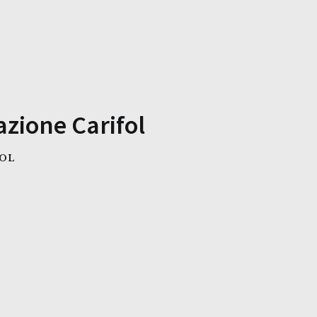
zione Carifol
FOL