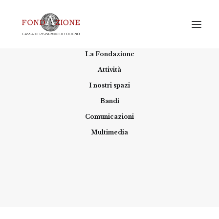
Home
La Fondazione
Attività
I nostri spazi
Bandi
Comunicazioni
Multimedia
Approvato il Bilancio 2025
12 MAGGIO 2026
|
IN
SVILUPPO LOCALE
|
BY
FONDAZIONE CARIFOL