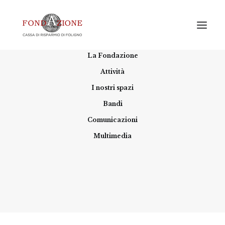
Home
La Fondazione
Attività
I nostri spazi
Bandi
Comunicazioni
L'inaugurazione di “Spazio #09 – Mi
Multimedia
ricordo” di Gian Maria Tosatti al CIAC
23 APRILE 2023
|
IN
ARTE E CULTURA
,
CENTRO
ITALIANO ARTE CONTEMPORANEA
|
BY
FONDAZIONE
CARIFOL