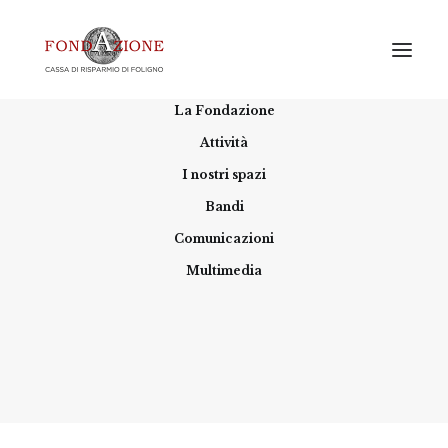
Home
La Fondazione
Attività
I nostri spazi
Bandi
Comunicazioni
Multimedia
10 aprile, torna INNESTI LAB al CIAC
4 APRILE 2022
|
IN
ARTE E CULTURA
|
BY
FONDAZIONE
CARIFOL