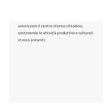
la creazione di infrastrutture moderne e
funzionali, col fine di migliorare la qualità
dei servizi in favore della collettività e
valorizzare il centro storico cittadino,
sostenendo le attività produttive e culturali
in esso presenti.