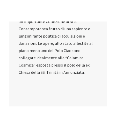
mostre temporanee, eventi seminariali e
laboratori didattici, ma anche
un’importante Collezione di Arte
Contemporanea frutto di una sapiente e
lungimirante politica di acquisizioni e
donazioni. Le opere, allo stato allestite al
piano meno uno del Polo Ciac sono
collegate idealmente alla “Calamita
Cosmica” esposta presso il polo della ex
Chiesa della SS. Trinità in Annunziata.